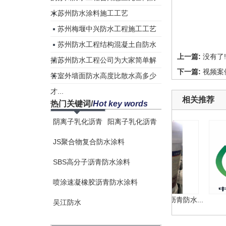
水...
苏州防水涂料施工工艺
苏州梅堰中兴防水工程施工工艺
苏州防水工程结构混凝土自防水
上一篇:
没有了!
措...
苏州防水工程公司为大家简单解
下一篇:
视频案
答...
室外墙面防水高度比散水高多少
才...
相关推荐
热门关键词
/
Hot key words
阴离子乳化沥青
阳离子乳化沥青
JS聚合物复合防水涂料
SBS高分子沥青防水涂料
喷涂速凝橡胶沥青防水涂料
ZX高性能橡胶沥青防水涂...
ZX喷涂速凝橡胶沥青防水...
吴江防水