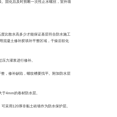
圾。固化后及时剪断一次性止水螺丝，室外墙
高度比散水高多少才能保证基层符合防水施工
，用混凝土修补胶填补平整区域，干燥后软化
过压力灌浆进行修补。
平整，修补缺陷，螺纹槽要找平。附加防水层
大于4mm的卷材防水层。
，可采用120厚非黏土砖墙作为防水保护层。