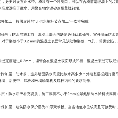
闭，必要时设置止水带。模板有一个冲洗口，可以在合模前清理墙上的垃
水高度远高于散水。用聚合物水泥砂浆覆盖螺钉端。
全螺杆加工：按照后续的“无供水螺杆节点加工”一次性完成
缺陷修补：防水层施工前，混凝土墙面的缺陷必须认真修补。室外墙面防水
。对于裂缝小于0.2 mm的混凝土表面常见缺陷和裂缝、气孔、常见缺陷
。
裂缝宽度超过0.2mm，埋管会在混凝土表面形成凹槽，混凝土裂缝可以通
防水附加层：防水前，室外墙面防水高度比散水高多少？外墙基层必须打磨
外墙、后浇带、底板和外墙输送机及螺杆结构的要求制作。
防水层：防水后应补充资质，施工厚度不小于2mm的聚氨酯防水涂料或厚度
防水保护层：建筑防水保护层为30厚聚苯板。当当地低水位较高且可接受时