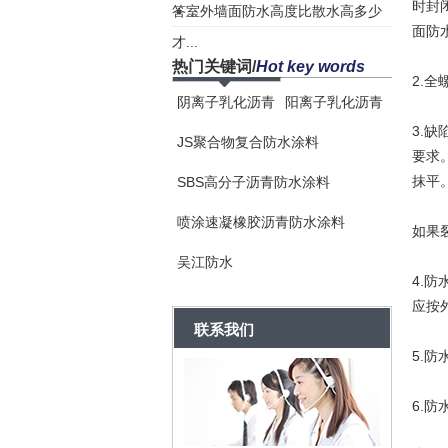
时封
答...
室外墙面防水高度比散水高多少
面防
才...
热门关键词
/
Hot key words
2.
阴离子乳化沥青
阳离子乳化沥青
3.
JS聚合物复合防水涂料
要求
抹平
SBS高分子沥青防水涂料
喷涂速凝橡胶沥青防水涂料
如果
吴江防水
4.
应按
联系我们
5.
6.