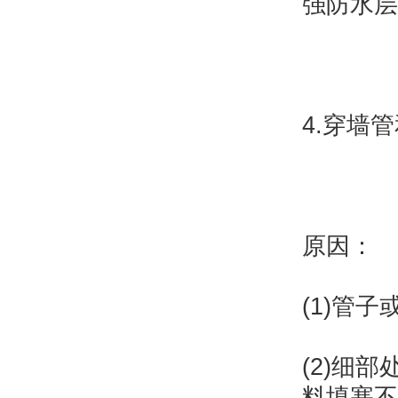
强防水层
4.穿墙
原因：
(1)管
(2)细
料填塞不