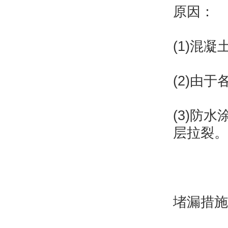
原因：
(1)混
(2)由
(3)防
层拉裂。
堵漏措施