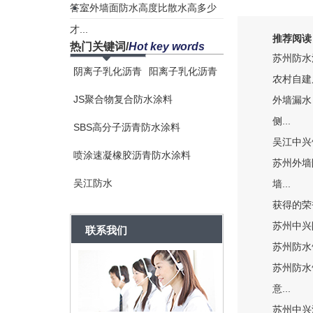
答...
室外墙面防水高度比散水高多少
才...
推荐阅读
热门关键词
/
Hot key words
苏州防水
阴离子乳化沥青
阳离子乳化沥青
农村自建
JS聚合物复合防水涂料
外墙漏水
侧...
SBS高分子沥青防水涂料
吴江中兴
喷涂速凝橡胶沥青防水涂料
苏州外墙
吴江防水
墙...
获得的荣
苏州中兴
联系我们
苏州防水
苏州防水
意...
苏州中兴