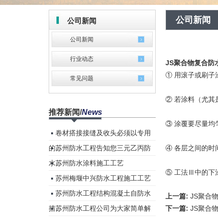
公司新闻
公司新闻
公司新闻
行业动态
JS聚合物复合防
① 用滚子或刷子
常见问题
② 若涂料（尤其
推荐新闻
/
News
③ 涂覆要尽量均
卷材搭接接缝及收头必须以专用
的...
苏州防水工程告知您三元乙丙防
④ 各层之间的时
水...
苏州防水涂料施工工艺
⑤ 工法Ⅲ中的下
苏州梅堰中兴防水工程施工工艺
苏州防水工程结构混凝土自防水
上一篇:
JS聚合
措...
苏州防水工程公司为大家简单解
下一篇:
JS聚合