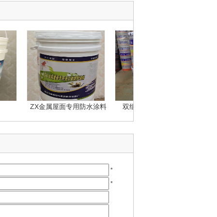
ZX金属屋面专用防水涂料
双组份聚氨酯防水涂料
三元
*
*