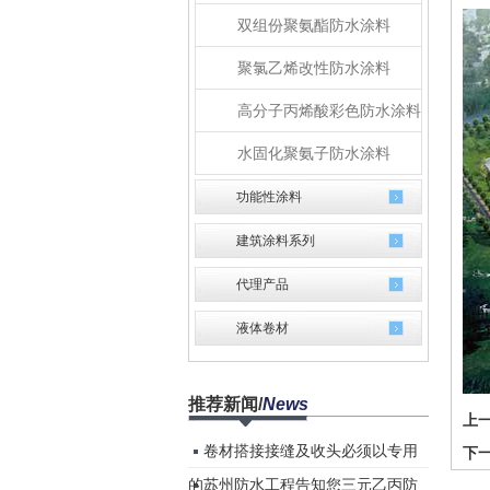
双组份聚氨酯防水涂料
聚氯乙烯改性防水涂料
高分子丙烯酸彩色防水涂料
水固化聚氨子防水涂料
功能性涂料
建筑涂料系列
代理产品
液体卷材
推荐新闻
/
News
上
卷材搭接接缝及收头必须以专用
下
的...
苏州防水工程告知您三元乙丙防