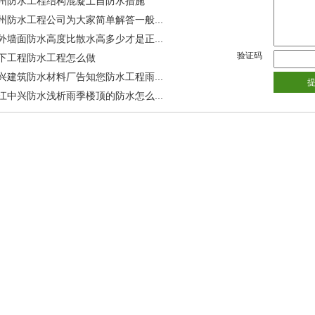
州防水工程结构混凝土自防水措施
州防水工程公司为大家简单解答一般...
外墙面防水高度比散水高多少才是正...
验证码
下工程防水工程怎么做
兴建筑防水材料厂告知您防水工程雨...
江中兴防水浅析雨季楼顶的防水怎么...